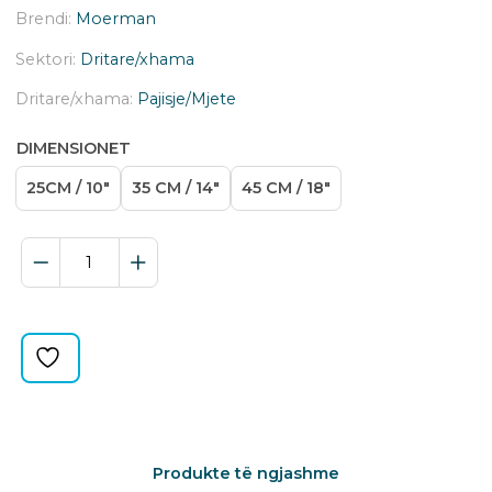
Brendi:
Moerman
Sektori:
Dritare/xhama
Dritare/xhama:
Pajisje/Mjete
DIMENSIONET
25CM / 10"
35 CM / 14"
45 CM / 18"
T-
BAR
PREMIUM
quantity
Produkte të ngjashme