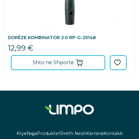
DORËZE KOMBINATOR 2.0 RP-G-25148
12,99
€
Shto në Shportë
Kryefaqja
Produktet
Rreth Nesh
Karriera
Kontakti