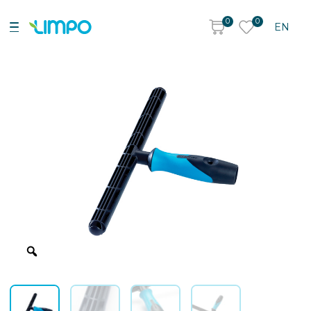
0
0
EN