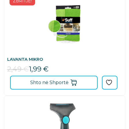
ZBRITJE!
LAVANTA MIKRO
2,49
€
1,99
€
Shto në Shportë