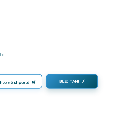
ete
BLEJ TANI
hto në shportë