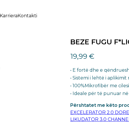
Karriera
Kontakti
BEZE FUGU F*LI
19,99
€
• E fortë dhe e qëndrues
• Sistemi i lehtë i aplikimi
• 100%Mikrofibër me cilesi 
• Ideale për të punuar në 
Përshtatet me këto pro
EXCELERATOR 2.0 DORE
LIKUDATOR 3.0 CHANNE