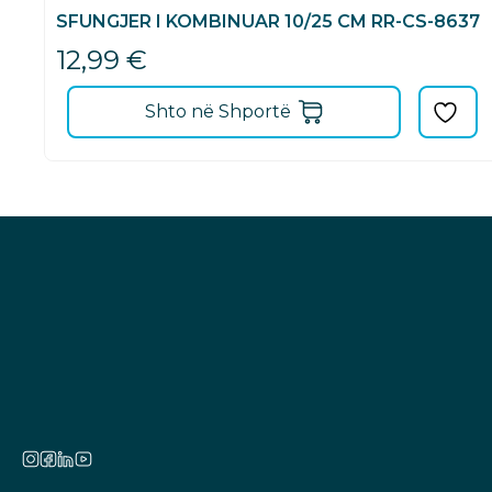
SFUNGJER I KOMBINUAR 10/25 CM RR-CS-8637
12,99
€
Shto në Shportë