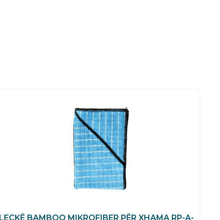
LECKË BAMBOO MIKROFIBER PËR XHAMA RP-A-