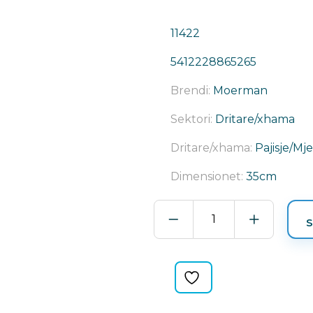
11422
5412228865265
Brendi:
Moerman
Sektori:
Dritare/xhama
Dritare/xhama:
Pajisje/Mj
Dimensionet:
35cm
BEZE
S
FUGU
F*LIQ
RP-
S-
26865
quantity