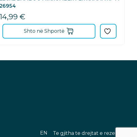
26954
14,99
€
Shto në Shportë
EN
Te gjitha te drejtat e rezervuara