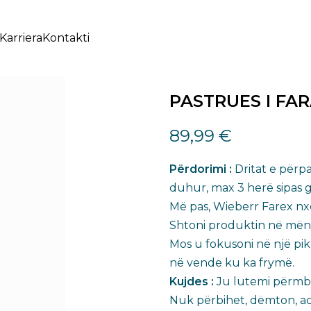
Karriera
Kontakti
PASTRUES I FAR
89,99
€
Përdorimi :
Dritat e për
duhur, max 3 herë sipas gë
Më pas, Wieberr Farex nxe
Shtoni produktin në mënyr
Mos u fokusoni në një pik
në vende ku ka frymë.
Kujdes :
Ju lutemi përmbaj
Nuk përbihet, dëmton, ac