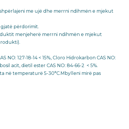
n shpërlajeni me ujë dhe merrni ndihmën e mjekut
jatë përdorimit.​
 produktit menjeherë merrni ndihmën e mjekut
produkti).
CAS NO: 127-18-14 < 15%, Cloro Hidrokarbon CAS NO:
sil acit, dietil ester CAS NO: 84-66-2 < 5%.
ta në temperaturë 5-30°C.Mbylleni mirë pas