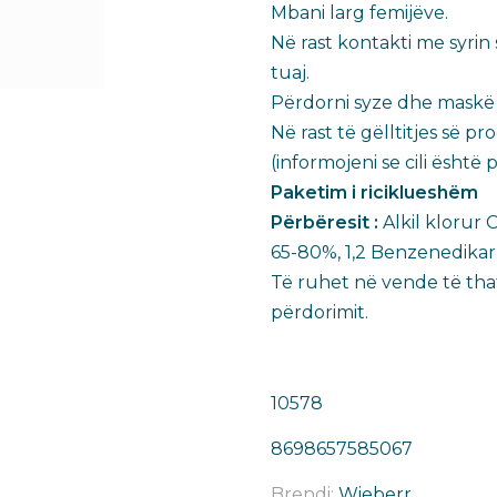
Mbani larg femijëve.​
Në rast kontakti me syri
tuaj.​
Përdorni syze dhe maskë g
Në rast të gëlltitjes së
(informojeni se cili është 
Paketim i riciklueshëm ​
Përbëresit :
Alkil klorur 
65-80%, 1,2 Benzenedikarbo
Të ruhet në vende të tha
përdorimit.
10578
8698657585067
Brendi:
Wieberr