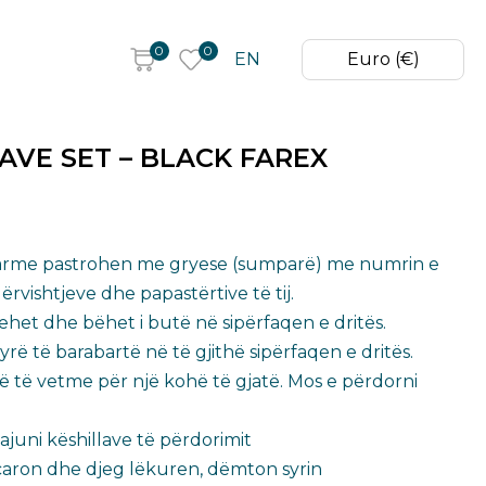
0
0
EN
Euro (€)
AVE SET – BLACK FAREX
parme pastrohen me gryese (sumparë) me numrin e
rvishtjeve dhe papastërtive të tij.
het dhe bëhet i butë në sipërfaqen e dritës.
ë të barabartë në të gjithë sipërfaqen e dritës.
ë të vetme për një kohë të gjatë. Mos e përdorni
uni këshillave të përdorimit​
aron dhe djeg lëkuren, dëmton syrin ​