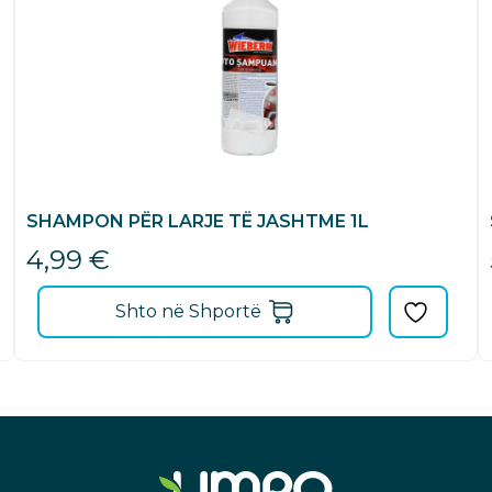
SHAMPON PËR LARJE TË JASHTME 1L
4,99
€
Shto në Shportë