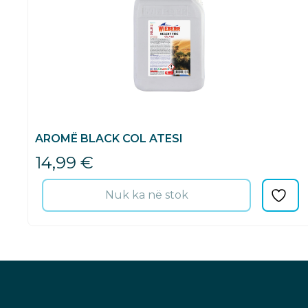
AROMË BLACK COL ATESI
14,99
€
Nuk ka në stok