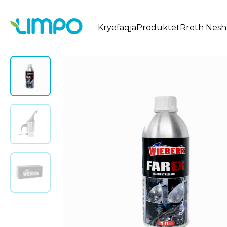
Kryefaqja
Produktet
Rreth Nesh