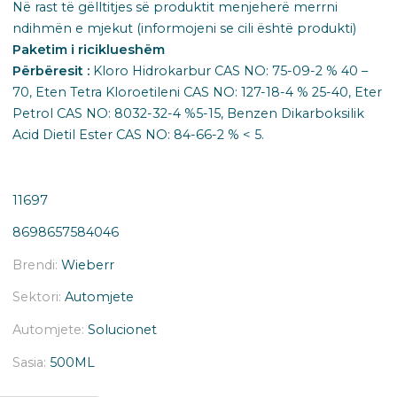
Në rast të gëlltitjes së produktit menjeherë merrni
ndihmën e mjekut (informojeni se cili është produkti)
Paketim i riciklueshëm ​
Përbëresit :
Kloro Hidrokarbur CAS NO: 75-09-2 % 40 –
70, Eten Tetra Kloroetileni CAS NO: 127-18-4 % 25-40, Eter
Petrol CAS NO: 8032-32-4 %5-15, Benzen Dikarboksilik
Acid Dietil Ester CAS NO: 84-66-2 % < 5.
11697
8698657584046
Brendi:
Wieberr
Sektori:
Automjete
Automjete:
Solucionet
Sasia:
500ML