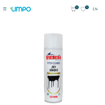
0
0
EN