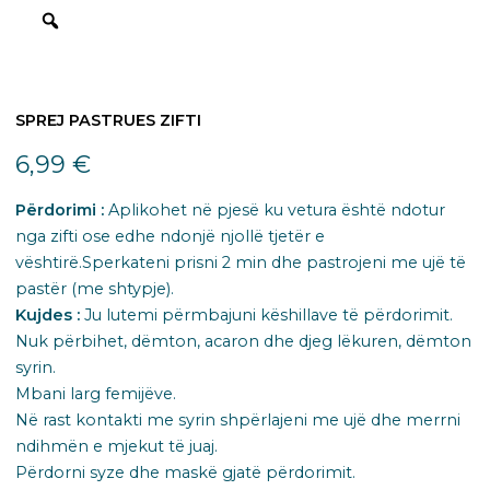
SPREJ PASTRUES ZIFTI
6,99
€
Përdorimi :
Aplikohet në pjesë ​ku vetura është ndotur
nga zifti ose edhe ndonjë njollë tjetër e
vështirë.Sperkateni prisni 2 min dhe pastrojeni me ujë të
pastër (me shtypje).
​Kujdes :
Ju lutemi përmbajuni këshillave të përdorimit​.
Nuk përbihet, dëmton, acaron dhe djeg lëkuren, dëmton
syrin.​
Mbani larg femijëve.​
Në rast kontakti me syrin shpërlajeni me ujë dhe merrni
ndihmën e mjekut të juaj.​
Përdorni syze dhe maskë gjatë përdorimit.​