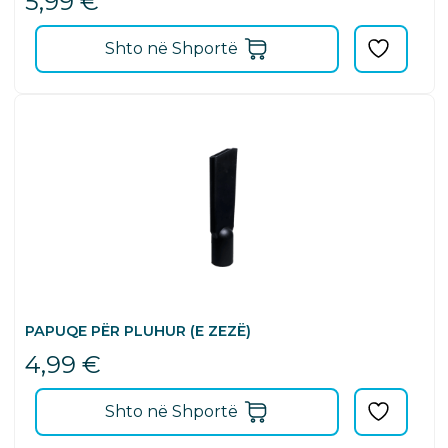
5,99
€
Shto në Shportë
PAPUQE PËR PLUHUR (E ZEZË)
4,99
€
Shto në Shportë