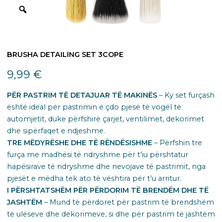
BRUSHA DETAILING SET 3COPE
9,99
€
PËR PASTRIM TË DETAJUAR TË MAKINËS
– Ky set furçash
është ideal për pastrimin e çdo pjesë të vogël të
automjetit, duke përfshirë çarjet, ventilimet, dekorimet
dhe sipërfaqet e ndjeshme.
TRE MËDYRËSHE DHE TË RËNDËSISHME
– Përfshin tre
furça me madhësi të ndryshme për t’iu përshtatur
hapësirave të ndryshme dhe nevojave të pastrimit, nga
pjesët e mëdha tek ato të vështira për t’u arritur.
I PËRSHTATSHËM PËR PËRDORIM TË BRENDËM DHE TË
JASHTËM
– Mund të përdoret për pastrim të brendshëm
të ulëseve dhe dekorimeve, si dhe për pastrim të jashtëm