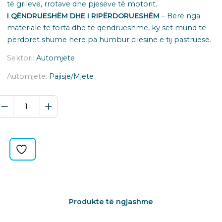
të grileve, rrotave dhe pjesëve të motorit.
I QËNDRUESHËM DHE I RIPËRDORUESHËM
– Bërë nga
materiale të forta dhe të qëndrueshme, ky set mund të
përdoret shumë herë pa humbur cilësinë e tij pastruese.
Sektori:
Automjete
Automjete:
Pajisje/Mjete
BRUSHA
DETAILING
SET
3COPE
quantity
Produkte të ngjashme