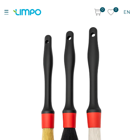
0
0
EN