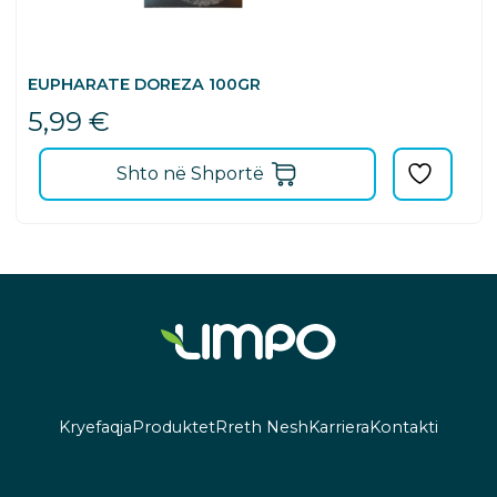
EUPHARATE DOREZA 100GR
5,99
€
Shto në Shportë
Kryefaqja
Produktet
Rreth Nesh
Karriera
Kontakti