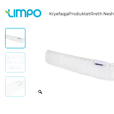
Kryefaqja
Produktet
Rreth Nesh