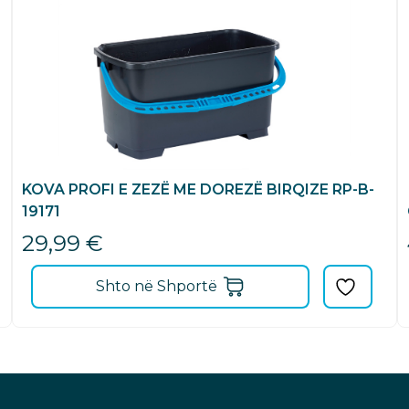
KOVA PROFI E ZEZË ME DOREZË BIRQIZE RP-B-
19171
29,99
€
Shto në Shportë