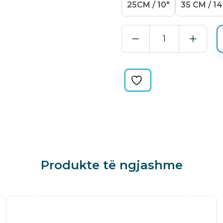
25CM / 10"
35 CM / 14
BEZE
NIVEO
MIKROFIBËR
ME
PASKË
quantity
Produkte të ngjashme