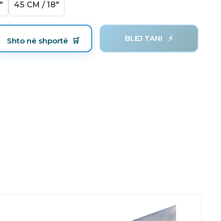
"
45 CM / 18"
BLEJ TANI
Shto në shportë