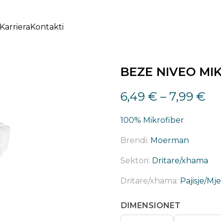
Karriera
Kontakti
BEZE NIVEO MI
6,49
€
–
7,99
€
100% Mikrofiber
Brendi:
Moerman
Sektori:
Dritare/xhama
Dritare/xhama:
Pajisje/Mj
DIMENSIONET