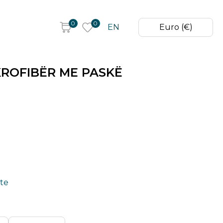
0
0
EN
Euro (€)
KROFIBËR ME PASKË
ete