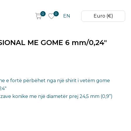
0
0
EN
Euro (€)
IONAL ME GOME 6 mm/0,24″
dhe e fortë përbëhet nga një shirit i vetëm gome
24″
rezave konike me një diametër prej 24,5 mm (0,9”)