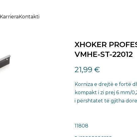
Karriera
Kontakti
XHOKER PROFES
VMHE-ST-22012
21,99
€
Korniza e drejtë e fortë 
kompakt i zi prej 6 mm/0,
i përshtatet të gjitha do
11808