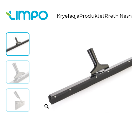
Kryefaqja
Produktet
Rreth Nesh