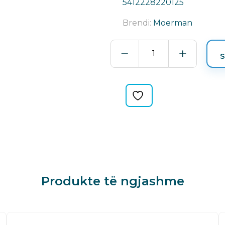
5412228220125
Brendi:
Moerman
XHOKER
S
PROFESIONAL
ME
GOME
6
mm/0,24″
VMHE-
ST-
22012
quantity
Produkte të ngjashme