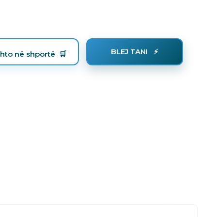
BLEJ TANI
hto në shportë