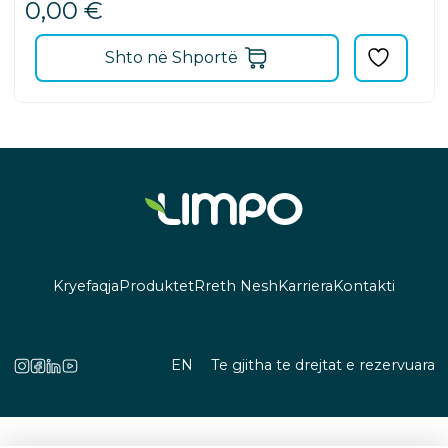
0,00
€
Shto në Shportë
Kryefaqja
Produktet
Rreth Nesh
Karriera
Kontakti
EN
Te gjitha te drejtat e rezervuara