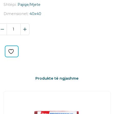
Shtëpi:
Pajisje/Mjete
Dimensionet:
40x40
EUPHARATE
SET
2
COPE
quantity
Produkte të ngjashme