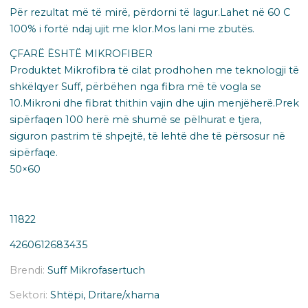
Për rezultat më të mirë, përdorni të lagur.Lahet në 60 C
100% i fortë ndaj ujit me klor.Mos lani me zbutës.
ÇFARË ËSHTË MIKROFIBER
Produktet Mikrofibra të cilat prodhohen me teknologji të
shkëlqyer Suff, përbëhen nga fibra më të vogla se
10.Mikroni dhe fibrat thithin vajin dhe ujin menjëherë.Prek
sipërfaqen 100 herë më shumë se pëlhurat e tjera,
siguron pastrim të shpejtë, të lehtë dhe të përsosur në
sipërfaqe.
50×60
11822
4260612683435
Brendi:
Suff Mikrofasertuch
Sektori:
Shtëpi, Dritare/xhama