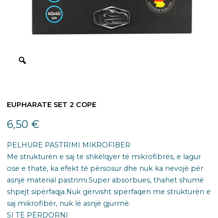
EUPHARATE SET 2 COPE
6,50
€
PELHURE PASTRIMI MIKROFIBER
Me strukturën e saj të shkëlqyer të mikrofibrës, e lagur
ose e thatë, ka efekt të përsosur dhe nuk ka nevojë për
asnjë material pastrimi.Super absorbues, thahet shumë
shpejt sipërfaqja.Nuk gërvisht sipërfaqen me strukturën e
saj mikrofibër, nuk lë asnjë gjurmë.
SI TË PËRDORNI