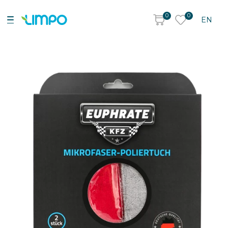
0
0
EN