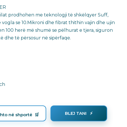
BER
ilat prodhohen me teknologji të shkëlqyer Suff,
ogla se 10.Mikroni dhe fibrat thithin vajin dhe ujin
n 100 herë më shumë se pëlhurat e tjera, siguron
të dhe të përsosur në sipërfaqe.
uch
BLEJ TANI
hto në shportë