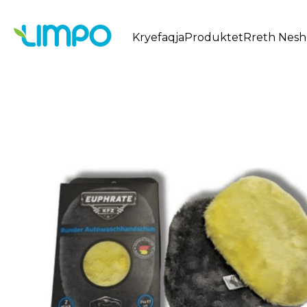
Kryefaqja
Produktet
Rreth Nesh