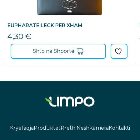
EUPHARATE LECK PER XHAM
4,30
€
Shto në Shportë
Kryefaqja
Produktet
Rreth Nesh
Karriera
Kontakti