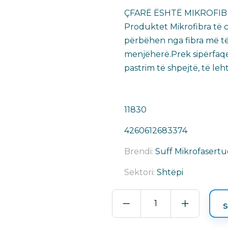
ÇFARË ËSHTË MIKROFI
Produktet Mikrofibra të c
përbëhen nga fibra më të v
menjëherë.Prek sipërfaqe
pastrim të shpejtë, të leh
11830
4260612683374
Brendi:
Suff Mikrofasert
Sektori:
Shtëpi
EUPHARATE
S
DOREZA
SET