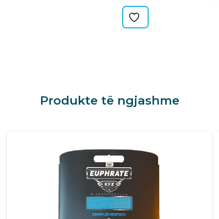
2
quantity
Produkte të ngjashme