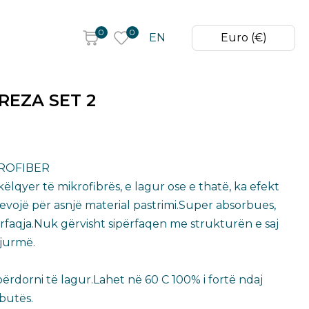
0
0
EN
Euro (€)
EZA SET 2
KROFIBER
ëlqyer të mikrofibrës, e lagur ose e thatë, ka efekt
evojë për asnjë material pastrimi.Super absorbues,
rfaqja.Nuk gërvisht sipërfaqen me strukturën e saj
gjurmë.
përdorni të lagur.Lahet në 60 C 100% i fortë ndaj
zbutës.