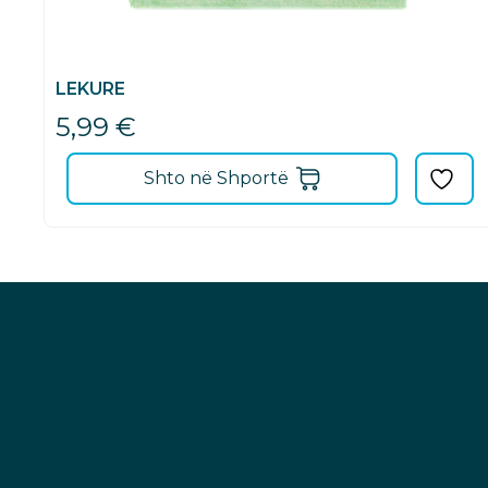
LEKURE
5,99
€
Shto në Shportë