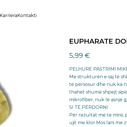
Karriera
Kontakti
EUPHARATE DOR
5,99
€
PELHURE PASTRIMI MI
Me strukturën e saj të shk
të përsosur dhe nuk ka n
thahet shumë shpejt sipë
mikrofibër, nuk lë asnjë 
SI TË PËRDORNI
Për rezultat më të mirë, 
ujit me klor.Mos lani me 