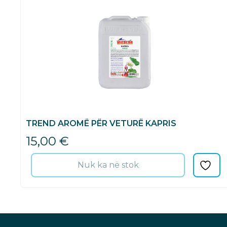
TREND AROMË PËR VETURË KAPRIS
15,00
€
Nuk ka në stok