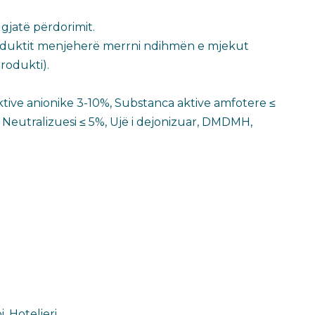
jatë përdorimit.​
 produktit menjeherë merrni ndihmën e mjekut
produkti).
tive anionike 3-10%, Substanca aktive amfotere ≤
, Neutralizuesi ≤ 5%, Ujë i dejonizuar, DMDMH,
, Hotelieri