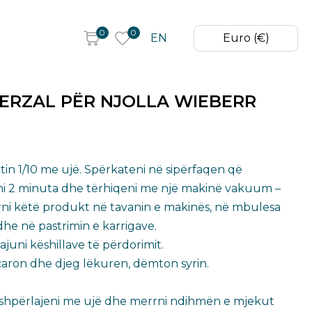
0
0
EN
Euro (€)
ERZAL PËR NJOLLA WIEBERR
in 1/10 me ujë. Spërkateni në sipërfaqen që
isni 2 minuta dhe tërhiqeni me një makinë vakuum –
rni këtë produkt në tavanin e makinës, në mbulesa
dhe në pastrimin e karrigave.
uni këshillave të përdorimit​.
aron dhe djeg lëkuren, dëmton syrin.​
n shpërlajeni me ujë dhe merrni ndihmën e mjekut