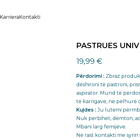
Karriera
Kontakti
PASTRUES UNIV
19,99
€
Përdorimi :
Zbraz produkt
dëshironi të pastroni, pr
aspirator. Mund të përdo
të karrigave, në pëlhurë 
​Kujdes :
Ju lutemi përmbaj
Nuk përbihet, dëmton, ac
Mbani larg femijëve.​
Në rast kontakti me syri