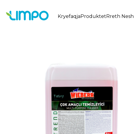
Kryefaqja
Produktet
Rreth Nesh