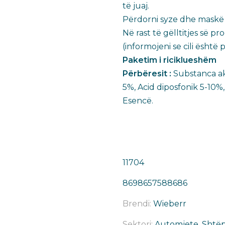
të juaj.​
Përdorni syze dhe maskë g
Në rast të gëlltitjes së
(informojeni se cili është 
Paketim i riciklueshëm ​
Përbëresit :
Substanca ak
5%, Acid diposfonik 5-10%
Esencë.
11704
8698657588686
Brendi:
Wieberr
Sektori:
Automjete, Shtëpi