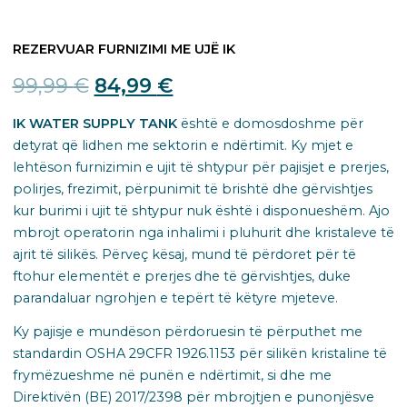
REZERVUAR FURNIZIMI ME UJË IK
Original
Current
99,99
€
84,99
€
price
price
IK WATER SUPPLY TANK
është e domosdoshme për
detyrat që lidhen me sektorin e ndërtimit. Ky mjet e
was:
is:
lehtëson furnizimin e ujit të shtypur për pajisjet e prerjes,
99,99 €.
84,99 €.
polirjes, frezimit, përpunimit të brishtë dhe gërvishtjes
kur burimi i ujit të shtypur nuk është i disponueshëm. Ajo
mbrojt operatorin nga inhalimi i pluhurit dhe kristaleve të
ajrit të silikës. Përveç kësaj, mund të përdoret për të
ftohur elementët e prerjes dhe të gërvishtjes, duke
parandaluar ngrohjen e tepërt të këtyre mjeteve.
Ky pajisje e mundëson përdoruesin të përputhet me
standardin OSHA 29CFR 1926.1153 për silikën kristaline të
frymëzueshme në punën e ndërtimit, si dhe me
Direktivën (BE) 2017/2398 për mbrojtjen e punonjësve