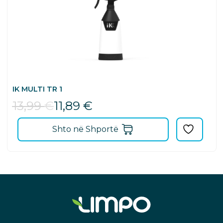
IK MULTI TR 1
13,99
€
11,89
€
Shto në Shportë