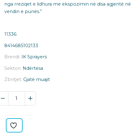
nga rreziqet e lidhura me ekspozimin në disa agjentë në
vendin e punës.”
11336
8414685102133
Brendi:
IK Sprayers
Sektori:
Ndërtesa
Zbritjet:
Gjatë muajit
REZERVUAR
FURNIZIMI
ME
UJË
IK
quantity