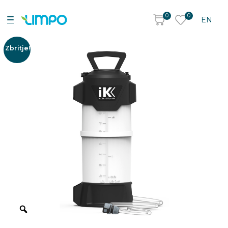
0
0
EN
Zbritje!