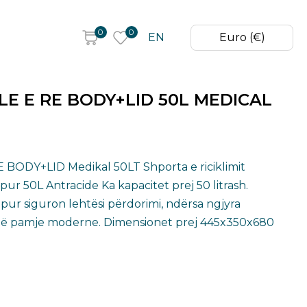
0
0
EN
Euro (€)
LE E RE BODY+LID 50L MEDICAL
ODY+LID Medikal 50LT Shporta e riciklimit
r 50L Antracide Ka kapacitet prej 50 litrash.
hapur siguron lehtësi përdorimi, ndërsa ngjyra
 një pamje moderne. Dimensionet prej 445x350x680