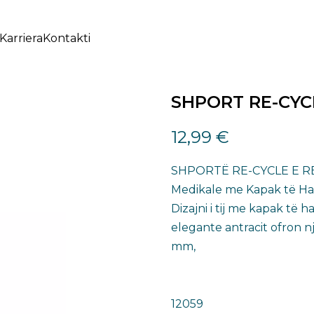
Karriera
Kontakti
SHPORT RE-CYC
12,99
€
SHPORTË RE-CYCLE E RE B
Medikale me Kapak të Hapu
Dizajni i tij me kapak të 
elegante antracit ofron
mm,
12059