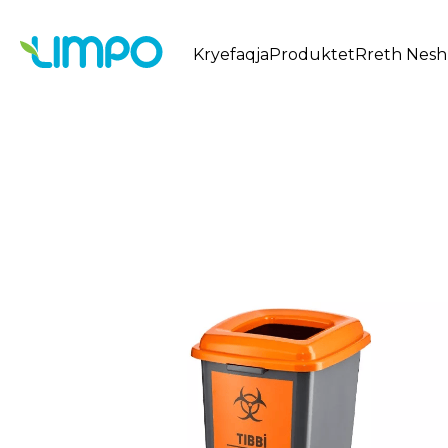
Kryefaqja
Produktet
Rreth Nesh