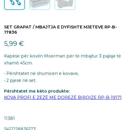
SET GRAPAT / MBAJTJA E DYFISHTE MJETEVE RP-B-
17836
5,99
€
Kapëse për kovën Moerman për të mbajtur 3 pajisje të
xhamit 45cm.
• Përshtatet në shumicen e kovave,
• 2 pjesë në set.
Përshtatet me këto produkte:
KOVA PROFI E ZEZË ME DOREZË BIRQIZE RP-B-19171
11381
5412228836173