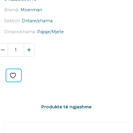
Brendi:
Moerman
Sektori:
Dritare/xhama
Dritare/xhama:
Pajisje/Mjete
SET
GRAPAT
/
MBAJTJA
E
DYFISHTE
MJETEVE
RP-
B-
17836
Produkte të ngjashme
quantity