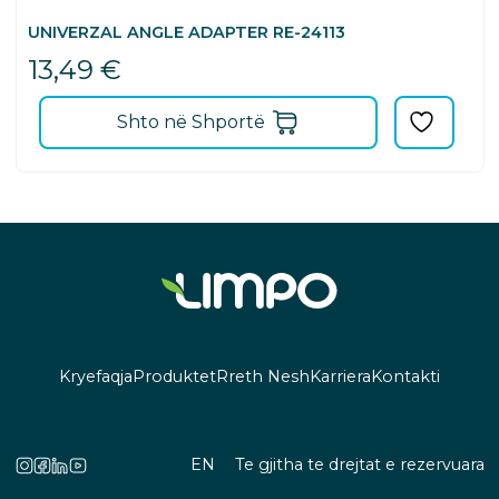
UNIVERZAL ANGLE ADAPTER RE-24113
13,49
€
Shto në Shportë
Kryefaqja
Produktet
Rreth Nesh
Karriera
Kontakti
EN
Te gjitha te drejtat e rezervuara