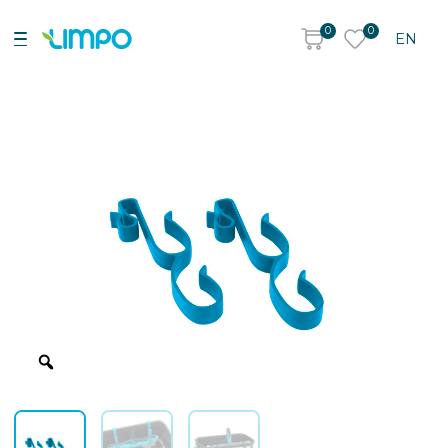
0
0
EN