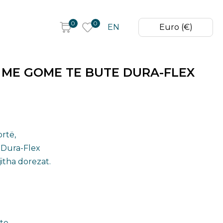
0
0
EN
Euro (€)
 ME GOME TE BUTE DURA-FLEX
rtë,
 Dura-Flex
itha dorezat.
ete