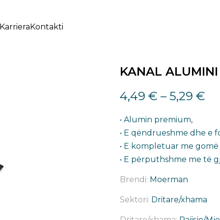
Karriera
Kontakti
KANAL ALUMINI
4,49
€
–
5,29
€
• Alumin premium,
• E qëndrueshme dhe e fo
• E kompletuar me gomë
• E përputhshme me të gj
Brendi:
Moerman
Sektori:
Dritare/xhama
Dritare/xhama:
Pajisje/Mj