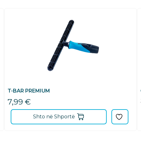
T-BAR PREMIUM
7,99
€
Shto në Shportë