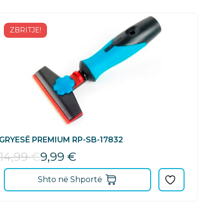
ZBRITJE!
GRYESË PREMIUM RP-SB-17832
14,99
€
9,99
€
Shto në Shportë