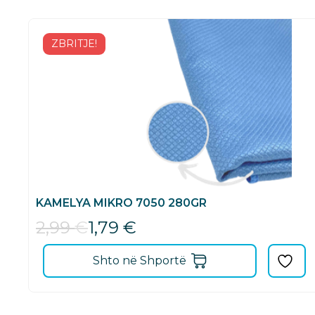
ZBRITJE!
KAMELYA MIKRO 7050 280GR
2,99
€
1,79
€
Shto në Shportë