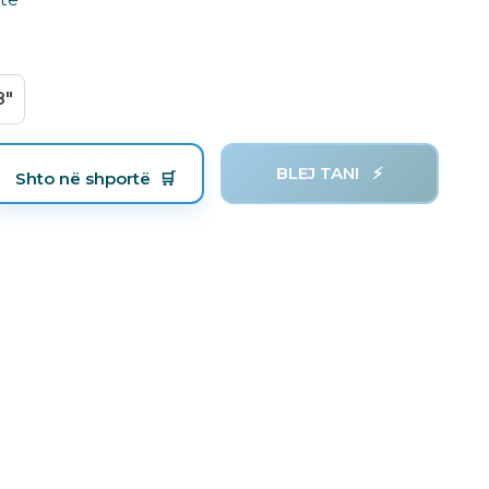
8"
BLEJ TANI
Shto në shportë