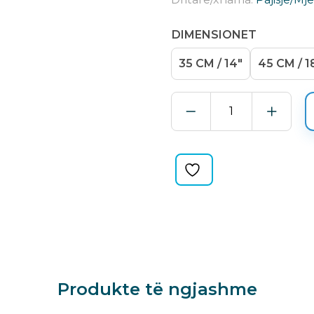
DIMENSIONET
35 CM / 14"
45 CM / 1
KANAL
ALUMINI
ME
GOME
TE
BUTE
DURA-
FLEX
quantity
Produkte të ngjashme