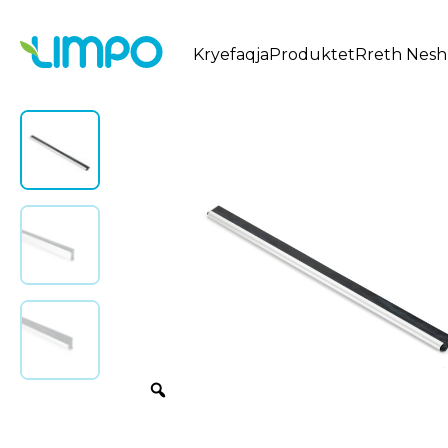
Kryefaqja
Produktet
Rreth Nesh